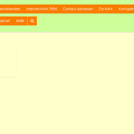
erkdiensten
Internet Kerk PKN
Contact adressen
De Kerk
Kerkge
sbrief
ANBI