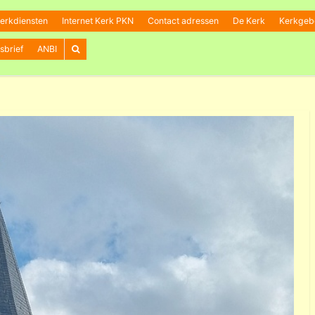
erkdiensten
Internet Kerk PKN
Contact adressen
De Kerk
Kerkge
sbrief
ANBI